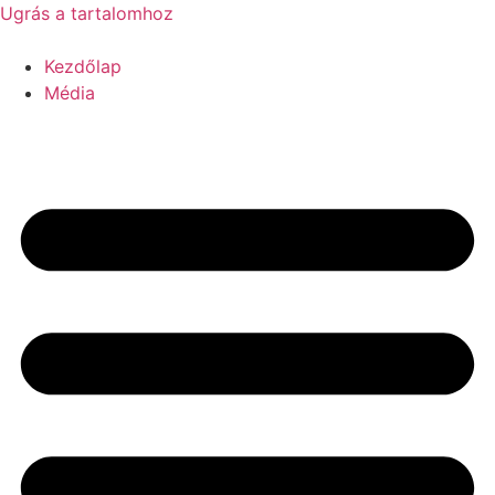
Ugrás a tartalomhoz
Kezdőlap
Média