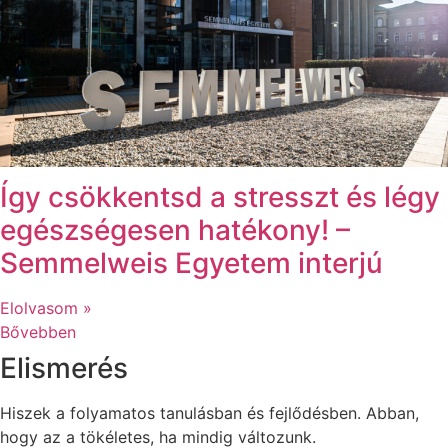
Így csökkentsd a stresszt és légy
egészségesen hatékony! –
Semmelweis Egyetem interjú
Elolvasom »
Bővebben
Elismerés
Hiszek a folyamatos tanulásban és fejlődésben. Abban,
hogy az a tökéletes, ha mindig változunk.