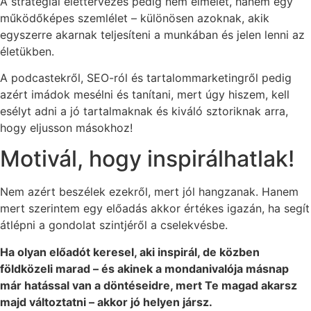
A stratégiai élettervezés pedig nem elmélet, hanem egy
működőképes szemlélet – különösen azoknak, akik
egyszerre akarnak teljesíteni a munkában és jelen lenni az
életükben.
A podcastekről, SEO-ról és tartalommarketingről pedig
azért imádok mesélni és tanítani, mert úgy hiszem, kell
esélyt adni a jó tartalmaknak és kiváló sztoriknak arra,
hogy eljusson másokhoz!
Motivál, hogy inspirálhatlak!
Nem azért beszélek ezekről, mert jól hangzanak. Hanem
mert szerintem egy előadás akkor értékes igazán, ha segít
átlépni a gondolat szintjéről a cselekvésbe.
Ha olyan előadót keresel, aki inspirál, de közben
földközeli marad – és akinek a mondanivalója másnap
már hatással van a döntéseidre, mert Te magad akarsz
majd változtatni – akkor jó helyen jársz.