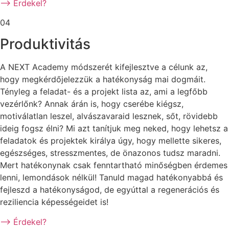
–> Érdekel?
04
Produktivitás
A NEXT Academy módszerét kifejlesztve a célunk az,
hogy megkérdőjelezzük a hatékonyság mai dogmáit.
Tényleg a feladat- és a projekt lista az, ami a legfőbb
vezérlőnk? Annak árán is, hogy cserébe kiégsz,
motiválatlan leszel, alvászavaraid lesznek, sőt, rövidebb
ideig fogsz élni? Mi azt tanítjuk meg neked, hogy lehetsz a
feladatok és projektek királya úgy, hogy mellette sikeres,
egészséges, stresszmentes, de önazonos tudsz maradni.
Mert hatékonynak csak fenntartható minőségben érdemes
lenni, lemondások nélkül! Tanuld magad hatékonyabbá és
fejleszd a hatékonyságod, de egyúttal a regenerációs és
reziliencia képességeidet is!
–> Érdekel?