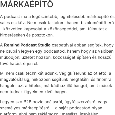
MÁRKAÉPÍTŐ
A podcast ma a legőszintébb, leghitelesebb márkaépítő és
sales eszköz. Nem csak tartalom, hanem bizalomépítő erő
– közvetlen kapcsolat a közönségeddel, ami túlmutat a
hirdetéseken és posztokon.
A
Remind Podcast Studio
csapatával abban segítek, hogy
ne csupán legyen egy podcastod, hanem hogy az valóban
működjön: üzletet hozzon, közösséget építsen és hosszú
távú hatást érjen el.
Mi nem csak technikát adunk. Végigkísérünk az ötlettől a
megvalósításig, miközben segítünk megtalálni és finomra
hangolni azt a hiteles, márkádhoz illő hangot, amit mások
nem tudnak figyelmen kívül hagyni.
Legyen szó B2B pozicionálásról, ügyfélszerzésről vagy
személyes márkaépítésről – a saját podcastod olyan
platform, ahol nem reklámozol: mesélsz, inspirálsz,