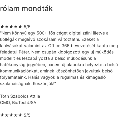
rólam mondták
★
★
★
★
★
5/5
"Nem könnyű egy 500+ fős céget digitalizálni illetve a
kollégák meglévő szokásain változtatni. Ezeket a
kihívásokat valamint az Office 365 bevezetését kapta meg
feladatul Péter. Nem csupán kidolgozott egy új működési
modellt és leszabályozta a belső működésünk a
hatékonyság jegyében, hanem új alapokra helyezte a belső
kommunikációnkat, aminek köszönhetően javultak belső
folyamataink. Hálás vagyok a rugalmas és kimagasló
szakmaiságnak! Köszönjük!"
Tóth Szabolcs Attila
CMO, BioTechUSA
★
★
★
★
★
5/5