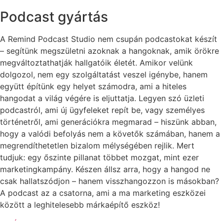
Podcast gyártás
A Remind Podcast Studio nem csupán podcastokat készít
– segítünk megszületni azoknak a hangoknak, amik örökre
megváltoztathatják hallgatóik életét. Amikor velünk
dolgozol, nem egy szolgáltatást veszel igénybe, hanem
együtt építünk egy helyet számodra, ami a hiteles
hangodat a világ végére is eljuttatja. Legyen szó üzleti
podcastról, ami új ügyfeleket repít be, vagy személyes
történetről, ami generációkra megmarad – hiszünk abban,
hogy a valódi befolyás nem a követők számában, hanem a
megrendíthetetlen bizalom mélységében rejlik. Mert
tudjuk: egy őszinte pillanat többet mozgat, mint ezer
marketingkampány. Készen állsz arra, hogy a hangod ne
csak hallatszódjon – hanem visszhangozzon is másokban?
A podcast az a csatorna, ami a ma marketing eszközei
között a leghitelesebb márkaépítő eszköz!