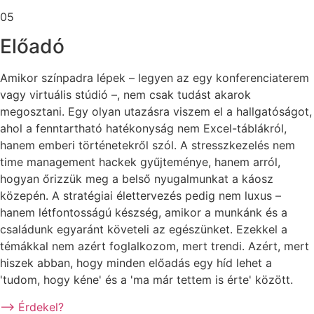
05
Előadó
Amikor színpadra lépek – legyen az egy konferenciaterem
vagy virtuális stúdió –, nem csak tudást akarok
megosztani. Egy olyan utazásra viszem el a hallgatóságot,
ahol a fenntartható hatékonyság nem Excel-táblákról,
hanem emberi történetekről szól. A stresszkezelés nem
time management hackek gyűjteménye, hanem arról,
hogyan őrizzük meg a belső nyugalmunkat a káosz
közepén. A stratégiai élettervezés pedig nem luxus –
hanem létfontosságú készség, amikor a munkánk és a
családunk egyaránt követeli az egészünket. Ezekkel a
témákkal nem azért foglalkozom, mert trendi. Azért, mert
hiszek abban, hogy minden előadás egy híd lehet a
'tudom, hogy kéne' és a 'ma már tettem is érte' között.
–> Érdekel?