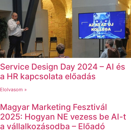
Service Design Day 2024 – AI és
a HR kapcsolata előadás
Elolvasom »
Magyar Marketing Fesztivál
2025: Hogyan NE vezess be AI-t
a vállalkozásodba – Előadó