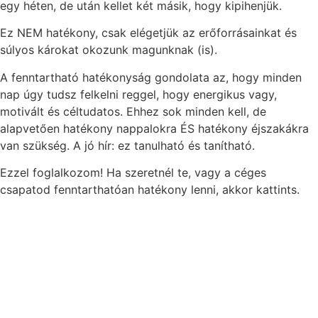
egy héten, de után kellet két másik, hogy kipihenjük.
Ez NEM hatékony, csak elégetjük az erőforrásainkat és
súlyos károkat okozunk magunknak (is).
A fenntartható hatékonyság gondolata az, hogy minden
nap úgy tudsz felkelni reggel, hogy energikus vagy,
motivált és céltudatos. Ehhez sok minden kell, de
alapvetően hatékony nappalokra ÉS hatékony éjszakákra
van szükség. A jó hír: ez tanulható és tanítható.
Ezzel foglalkozom! Ha szeretnél te, vagy a céges
csapatod fenntarthatóan hatékony lenni, akkor kattints.