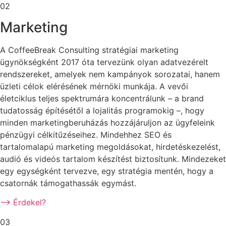
02
Marketing
A CoffeeBreak Consulting stratégiai marketing
ügynökségként 2017 óta tervezünk olyan adatvezérelt
rendszereket, amelyek nem kampányok sorozatai, hanem
üzleti célok elérésének mérnöki munkája. A vevői
életciklus teljes spektrumára koncentrálunk – a brand
tudatosság építésétől a lojalitás programokig –, hogy
minden marketingberuházás hozzájáruljon az ügyfeleink
pénzügyi célkitűzéseihez. Mindehhez SEO és
tartalomalapú marketing megoldásokat, hirdetéskezelést,
audió és videós tartalom készítést biztosítunk. Mindezeket
egy egységként tervezve, egy stratégia mentén, hogy a
csatornák támogathassák egymást.
–> Érdekel?
03