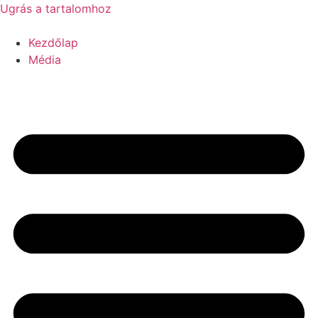
Ugrás a tartalomhoz
Kezdőlap
Média