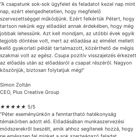
“A csapatunk sok-sok ügyfelet és feladatot kezel nap mint
nap, ezért elengedhetetlen, hogy megfelelő
szervezettséggel működjünk. Ezért felkértük Pétert, hogy
tartson nekünk egy előadást annak érdekében, hogy még
jobbak lehessünk. Azt kell mondjam, az utóbbi évek egyik
legjobb döntése volt, mert az előadása az elmélet mellett
kellő gyakorlati példát tartalmazott, közérthető de mégis
szakmai volt az egész. Csupa pozitív visszajelzés érkezett
az előadás után az előadásról a csapat részéről. Nagyon
köszönjük, biztosan folytatjuk még!”
Simon Zoltán
CEO, Plus Creative Group
★
★
★
★
★
5/5
"Péter eseményünkön a fenntartható hatékonyság
témakörben adott elő. Előadásában munkaszervezési
módszerekről beszélt, amik ahhoz segítenek hozzá, hogy
ne emésszen fel minket a sok szerteágazó feladat