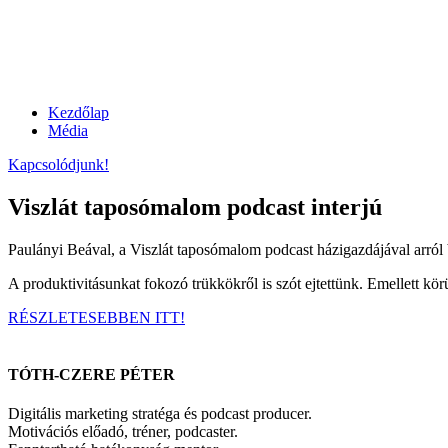
Kezdőlap
Média
Kapcsolódjunk!
Viszlát taposómalom podcast interjú
Paulányi Beával, a Viszlát taposómalom podcast házigazdájával arról 
A produktivitásunkat fokozó trükkökről is szót ejtettünk. Emellett körü
RÉSZLETESEBBEN ITT!
TÓTH-CZERE PÉTER
Digitális marketing stratéga és podcast producer.
Motivációs előadó, tréner, podcaster.