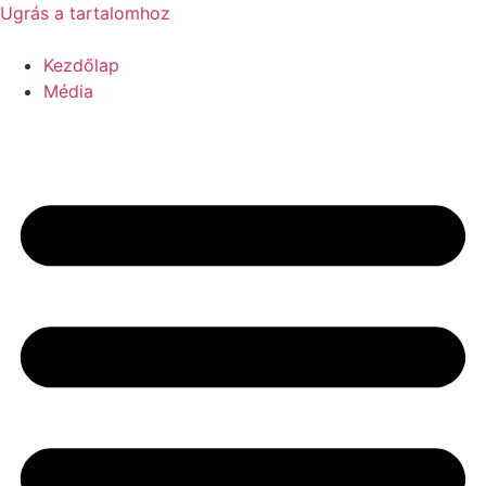
Ugrás a tartalomhoz
Kezdőlap
Média