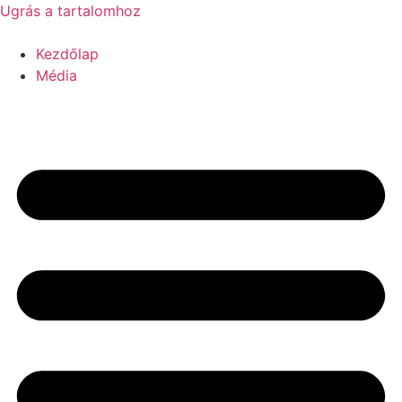
Ugrás a tartalomhoz
Kezdőlap
Média